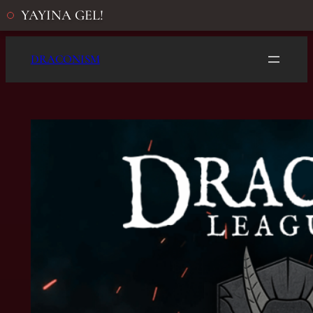
YAYINA GEL!
İçeriğe
DRACONISM
geç