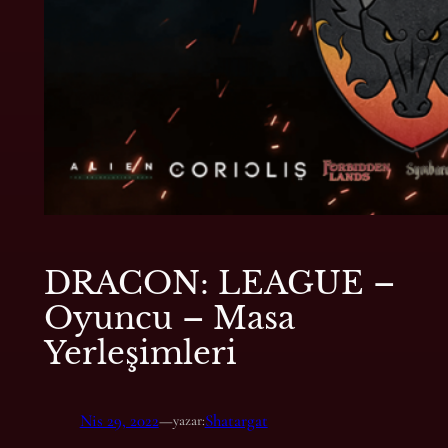
DRACON: LEAGUE –
Oyuncu – Masa
Yerleşimleri
Nis 29, 2022
—
Shatargat
yazar: