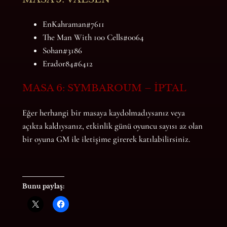
EnKahraman#7611
The Man With 100 Cells#0064
Sohan#3186
Erador84#6412
MASA 6: SYMBAROUM – İPTAL
Eğer herhangi bir masaya kaydolmadıysanız veya
açıkta kaldıysanız, etkinlik günü oyuncu sayısı az olan
bir oyuna GM ile iletişime girerek katılabilirsiniz.
Bunu paylaş: