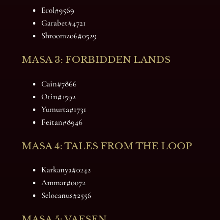
Erol#9569
Garabet#4721
Shroomz06#0529
MASA 3: FORBIDDEN LANDS
Cain#7866
Otin#1592
Yumurta#1731
Feitan#8946
MASA 4: TALES FROM THE LOOP
Karkanya#0242
Ammar#0072
Selocanus#2556
MASA 5: VAESEN