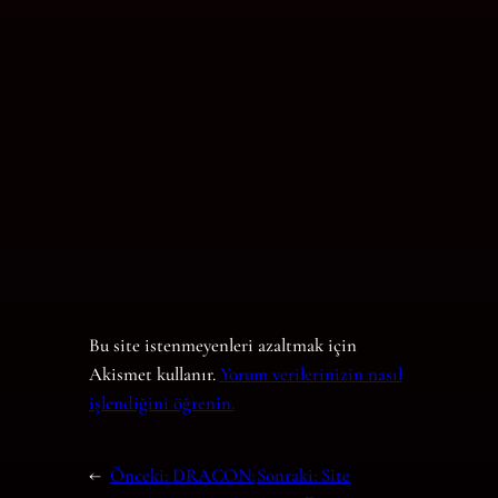
Bu site istenmeyenleri azaltmak için
Akismet kullanır.
Yorum verilerinizin nasıl
işlendiğini öğrenin.
←
Önceki:
DRACON:
Sonraki:
Site