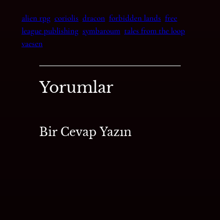
alien rpg
coriolis
dracon
forbidden lands
free
league publishing
symbaroum
tales from the loop
vaesen
Yorumlar
Bir Cevap Yazın