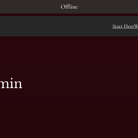
Offline
Start Here
W
-min