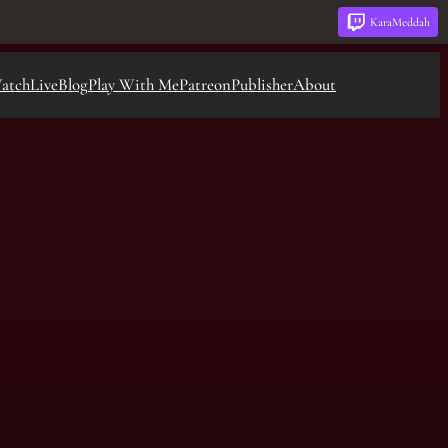
KaraMeddah
atch
Live
Blog
Play With Me
Patreon
Publisher
About