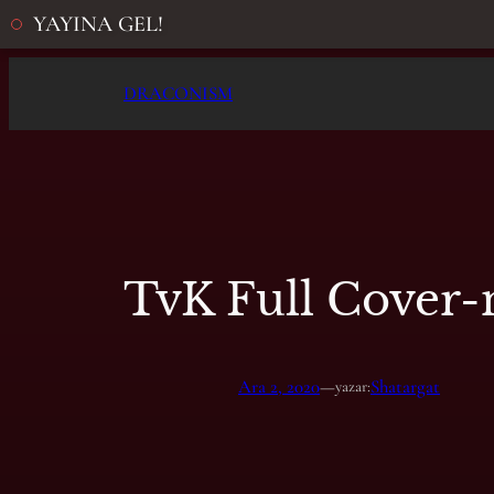
YAYINA GEL!
İçeriğe
DRACONISM
geç
TvK Full Cover
Ara 2, 2020
—
Shatargat
yazar: