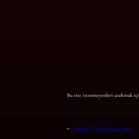
Bu site istenmeyenleri azaltmak iç
←
Önceki:
TvK Full Cover-min