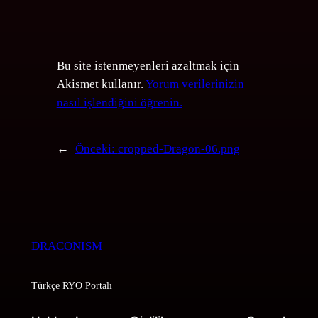
Bu site istenmeyenleri azaltmak için
Akismet kullanır.
Yorum verilerinizin
nasıl işlendiğini öğrenin.
←
Önceki:
cropped-Dragon-06.png
DRACONISM
Türkçe RYO Portalı