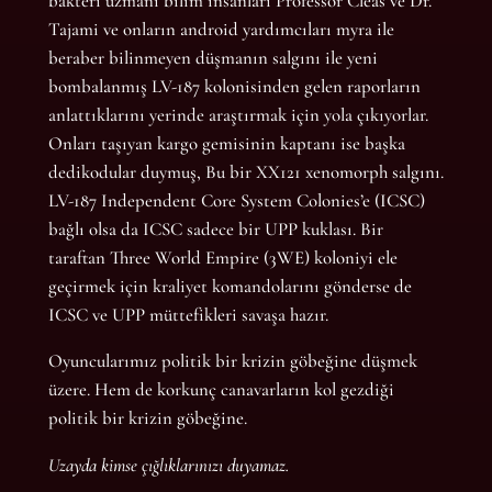
bakteri uzmanı bilim insanları Professor Cléas ve Dr.
Tajami ve onların android yardımcıları myra ile
beraber bilinmeyen düşmanın salgını ile yeni
bombalanmış LV-187 kolonisinden gelen raporların
anlattıklarını yerinde araştırmak için yola çıkıyorlar.
Onları taşıyan kargo gemisinin kaptanı ise başka
dedikodular duymuş, Bu bir XX121 xenomorph salgını.
LV-187 Independent Core System Colonies’e (ICSC)
bağlı olsa da ICSC sadece bir UPP kuklası. Bir
taraftan Three World Empire (3WE) koloniyi ele
geçirmek için kraliyet komandolarını gönderse de
ICSC ve UPP müttefikleri savaşa hazır.
Oyuncularımız politik bir krizin göbeğine düşmek
üzere. Hem de korkunç canavarların kol gezdiği
politik bir krizin göbeğine.
Uzayda kimse çığlıklarınızı duyamaz.