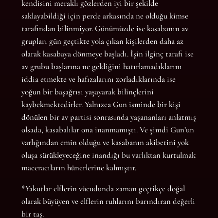
kendisini meraklı gözlerden iyi bir şekilde
saklayabildiği için perde arkasında ne olduğu kimse
tarafından bilinmiyor. Günümüzde ise kasabanın av
grupları gün geçtikte yola çıkan kişilerden daha az
olarak kasabaya dönmeye başladı. İşin ilginç tarafı ise
av grubu başlarına ne geldiğini hatırlamadıklarını
iddia etmekte ve hafızalarını zorladıklarında ise
yoğun bir başağrısı yaşayarak bilinçlerini
kaybekmektedirler. Yalnızca Gun isminde bir kişi
dönülen bir av partisi sonrasında yaşananları anlatmış
olsada, kasabalılar ona inanmamıştı. Ve şimdi Gun’un
varlığından emin olduğu ve kasabanın akibetini yok
oluşa sürükleyeceğine inandığı bu varlıktan kurtulmak
maceracıların hünerlerine kalmıştır.
*Yakutlar elflerin vücudunda zaman geçtikçe doğal
olarak büyüyen ve elflerin ruhlarını barındıran değerli
bir taş.