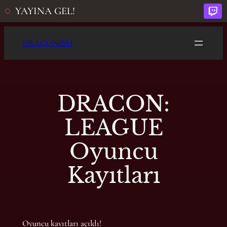
YAYINA GEL!
İçeriğe
DRACONISM
geç
DRACON:
LEAGUE
Oyuncu
Kayıtları
Oyuncu kayıtları açıldı!