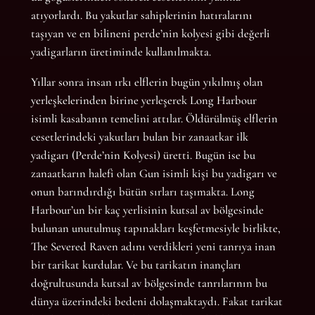
atıyorlardı. Bu yakutlar sahiplerinin hatıralarını
taşıyan ve en bilineni perde’nin kolyesi gibi değerli
yadigarların üretiminde kullanılmakta.
Yıllar sonra insan ırkı elflerin bugün yıkılmış olan
yerleşkelerinden birine yerleşerek Long Harbour
isimli kasabanın temelini attılar. Öldürülmüş elflerin
cesetlerindeki yakutları bulan bir zanaatkar ilk
yadigarı (Perde’nin Kolyesi) üretti. Bugün ise bu
zanaatkarın halefi olan Gun isimli kişi bu yadigarı ve
onun barındırdığı bütün sırları taşımakta. Long
Harbour’un bir kaç yerlisinin kutsal av bölgesinde
bulunan unutulmuş tapınakları keşfetmesiyle birlikte,
The Severed Raven adını verdikleri yeni tanrıya inan
bir tarikat kurdular. Ve bu tarikatın inançları
doğrultusunda kutsal av bölgesinde tanrılarının bu
dünya üzerindeki bedeni dolaşmaktaydı. Fakat tarikat