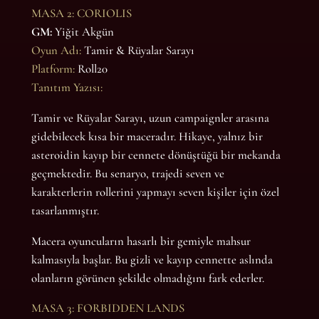
MASA 2: CORIOLIS
GM:
Yiğit Akgün
Oyun Adı:
Tamir & Rüyalar Sarayı
Platform:
Roll20
Tanıtım Yazısı:
Tamir ve Rüyalar Sarayı, uzun campaignler arasına
gidebilecek kısa bir maceradır. Hikaye, yalnız bir
asteroidin kayıp bir cennete dönüştüğü bir mekanda
geçmektedir. Bu senaryo, trajedi seven ve
karakterlerin rollerini yapmayı seven kişiler için özel
tasarlanmıştır.
Macera oyuncuların hasarlı bir gemiyle mahsur
kalmasıyla başlar. Bu gizli ve kayıp cennette aslında
olanların görünen şekilde olmadığını fark ederler.
MASA 3: FORBIDDEN LANDS