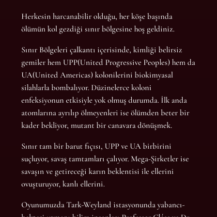
Herkesin harcanabilir olduğu, her köşe başında
ölümün kol gezdiği sınır bölgesine hoş geldiniz.
Sınır Bölgeleri çalkantı içerisinde, kimliği belirsiz
gemiler hem UPP(United Progressive Peoples) hem da
UA(United Americas) kolonilerini biokimyasal
silahlarla bombalıyor. Düzinelerce koloni
enfeksiyonun etkisiyle yok olmuş durumda. İlk anda
atomlarına ayrılıp ölmeyenleri ise ölümden beter bir
kader bekliyor, mutant bir canavara dönüşmek.
Sınır tam bir barut fıçısı, UPP ve UA birbirini
suçluyor, savaş tamtamları çalıyor. Mega-Şirketler ise
savaşın ve getireceği karın beklentisi ile ellerini
ovuşturuyor, kanlı ellerini.
Oyunumuzda Tark-Weyland istasyonunda yabancı-