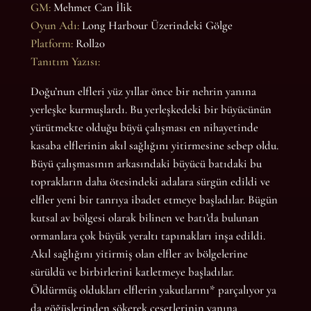
GM:
Mehmet Can İlik
Oyun Adı:
Long Harbour Üzerindeki Gölge
Platform:
Roll20
Tanıtım Yazısı:
Doğu’nun elfleri yüz yıllar önce bir nehrin yanına
yerleşke kurmuşlardı. Bu yerleşkedeki bir büyücünün
yürütmekte olduğu büyü çalışması en nihayetinde
kasaba elflerinin akıl sağlığını yitirmesine sebep oldu.
Büyü çalışmasının arkasındaki büyücü batıdaki bu
toprakların daha ötesindeki adalara sürgün edildi ve
elfler yeni bir tanrıya ibadet etmeye başladılar. Bügün
kutsal av bölgesi olarak bilinen ve batı’da bulunan
ormanlara çok büyük yeraltı tapınakları inşa edildi.
Akıl sağlığını yitirmiş olan elfler av bölgelerine
sürüldü ve birbirlerini katletmeye başladılar.
Öldürmüş oldukları elflerin yakutlarını* parçalıyor ya
da göğüslerinden sökerek cesetlerinin yanına