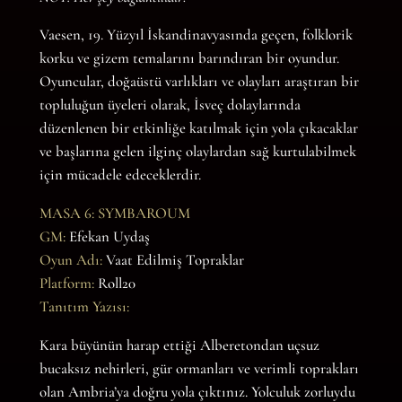
Vaesen, 19. Yüzyıl İskandinavyasında geçen, folklorik
korku ve gizem temalarını barındıran bir oyundur.
Oyuncular, doğaüstü varlıkları ve olayları araştıran bir
topluluğun üyeleri olarak, İsveç dolaylarında
düzenlenen bir etkinliğe katılmak için yola çıkacaklar
ve başlarına gelen ilginç olaylardan sağ kurtulabilmek
için mücadele edeceklerdir.
MASA 6: SYMBAROUM
GM:
Efekan Uydaş
Oyun Adı:
Vaat Edilmiş Topraklar
Platform:
Roll20
Tanıtım Yazısı:
Kara büyünün harap ettiği Alberetondan uçsuz
bucaksız nehirleri, gür ormanları ve verimli toprakları
olan Ambria’ya doğru yola çıktınız. Yolculuk zorluydu