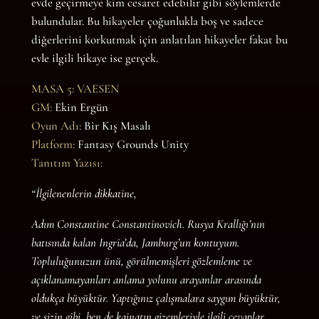
evde geçirmeye kim cesaret edebilir gibi söylemlerde
bulundular. Bu hikayeler çoğunlukla boş ve sadece
diğerlerini korkutmak için anlatılan hikayeler fakat bu
evle ilgili hikaye ise gerçek.
MASA 5: VAESEN
GM:
Ekin Ergün
Oyun Adı:
Bir Kış Masalı
Platform:
Fantasy Grounds Unity
Tanıtım Yazısı:
“İlgilenenlerin dikkatine,
Adım Constantine Constantinovich. Rusya Krallığı’nın
batısında kalan Ingria’da, Jamburg’un kontuyum.
Topluluğunuzun ünü, görülmemişleri gözlemleme ve
açıklanamayanları anlama yolunu arayanlar arasında
oldukça büyüktür. Yaptığınız çalışmalara saygım büyüktür,
ve sizin gibi, ben de kainatın gizemleriyle ilgili cevaplar