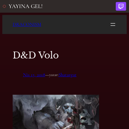
YAYINA GEL!
İçeriğe
DRACONISM
geç
D&D Volo
Nis 15, 2018
—
Shatargat
yazar: